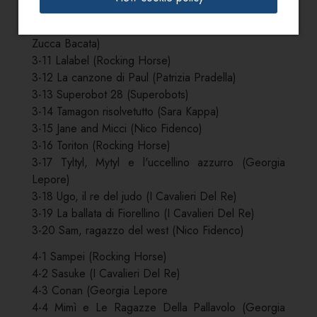
3-8 Ufo Diapolon (Superobots)
3-10 Superboy Shadaw (Il Mago, La Fata e La
Zucca Bacata)
3-11 Lalabel (Rocking Horse)
3-12 La canzone di Paul (Patrizia Pradella)
3-13 Superobot 28 (Superobots)
3-14 Tamagon risolvetutto (Sara Kappa)
3-15 Jane and Micci (Nico Fidenco)
3-16 Toriton (Rocking Horse)
3-17 Tyltyl, Mytyl e l'uccellino azzurro (Georgia
Lepore)
3-18 Ugo, il re del judo (I Cavalieri Del Re)
3-19 La ballata di Fiorellino (I Cavalieri Del Re)
3-20 Sam, ragazzo del west (Nico Fidenco)
4-1 Sampei (Rocking Horse)
4-2 Sasuke (I Cavalieri Del Re)
4-3 Conan (Georgia Lepore
4-4 Mimì e Le Ragazze Della Pallavolo (Georgia