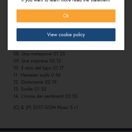
01. Terapia di coppia per amanti 01:40
02. Tensione 01:09
Ok
03. Schiarimento 01:40
04. L'ironia delle sorti 01:50
05. Una carezza 01:28
View cookie policy
06. Desiderata 01:19
07. Risvolti (im)previsti 02:16
08. Una rivelazione 01:35
09. Una sorpresa 02:12
10. Il vizio del lupo 01:17
11. Hawaiian sushi 0:56
12. Distorsione 02:19
13. Svolte 01:35
14. L'ironia dei sentimenti 02:53
(C) & (P) 2017 GDM Music S.r.l.